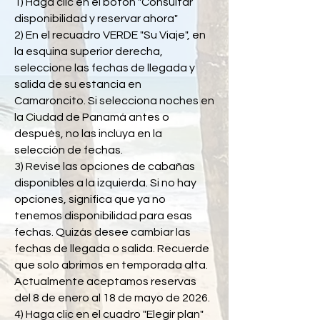
1) Haga clic en el botón "Consultar
disponibilidad y reservar ahora"
2) En el recuadro VERDE "Su Viaje", en
la esquina superior derecha,
seleccione las fechas de llegada y
salida de su estancia en
Camaroncito. Si selecciona noches en
la Ciudad de Panamá antes o
después, no las incluya en la
selección de fechas.
3) Revise las opciones de cabañas
disponibles a la izquierda. Si no hay
opciones, significa que ya no
tenemos disponibilidad para esas
fechas. Quizás desee cambiar las
fechas de llegada o salida. Recuerde
que solo abrimos en temporada alta.
Actualmente aceptamos reservas
del 8 de enero al 18 de mayo de 2026.
4) Haga clic en el cuadro "Elegir plan"