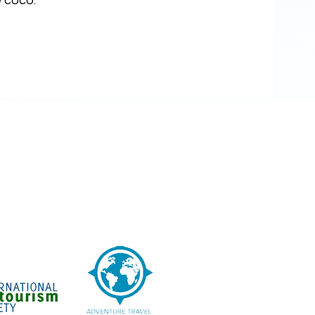
e coco.
tamos a QUATRO horas al noroeste
de la ciudad de Panamá.
Transport
e
Vea nuestro
Mapas de Google
Véanos en