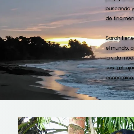
buscando y
de finalmen
Sarah tiene
el mundo, q
la vida mod
sus trabaja
económico 