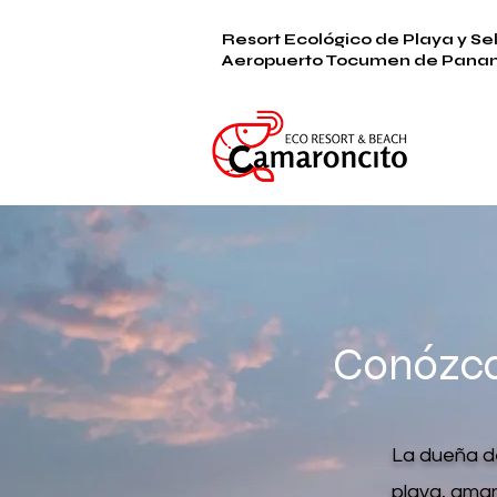
Resort Ecológico de Playa y S
Aeropuerto Tocumen de Pana
Conózc
La dueña de
playa, aman