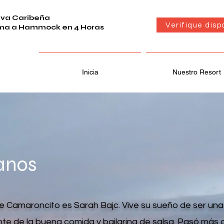
elva Caribeña
Verifique disp
ma a Hammock en 4 Horas
Inicia
Nuestro Resort
anos
 Camaroncito es Sarah Bajc. Vive su sueño de ser una
te de la buena comida y bailarina de salsa. Pasó más 