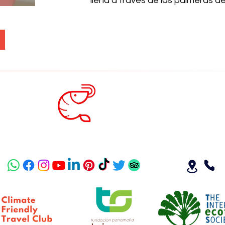
llena a través de las palmeras d
Es
24