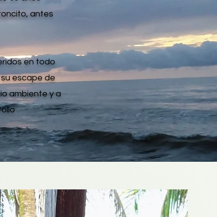
oncito, antes
eridos en todo
r su escape de
io ambiente y a
ollo