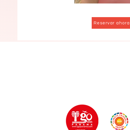
Reservar ahora
Teléfono Llamadas
+1 813 787 21
Solo Whatsapp
+507 6241 8879
Correo electrónico:
info@camaroncito.net