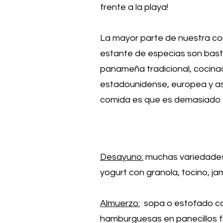
frente a la playa!
La mayor parte de nuestra com
estante de especias son bast
panameña tradicional, cocina
estadounidense, europea y as
comida es que es demasiado d
Desayuno:
muchas variedades d
yogurt con granola, tocino, ja
Almuerzo:
sopa o estofado case
hamburguesas en panecillos fr