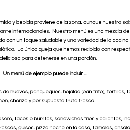
ida y bebida proviene de la zona, aunque nuestra sals
ante internacionales. Nuestro menú es una mezcla d
da con un toque saludable y una variedad de la cocina
iática. La única queja que hemos recibido con respec
eliciosa para detenerse en una porción.
Un menú de ejemplo puede incluir ...
e huevos, panqueques, hojalda (pan frito), tortillas, to
món, chorizo y por supuesto fruta fresca.
ro, tacos o burritos, sándwiches fríos y calientes, inc
escos, guisos, pizza hecho en la casa, tamales, ensal