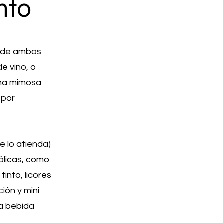
nto
r de ambos
e vino, o
una mimosa
 por
e lo atienda)
hólicas, como
tinto, licores
ión y mini
na bebida