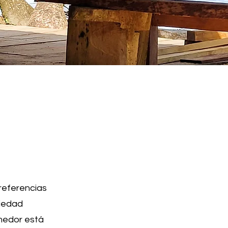
referencias
riedad
omedor está