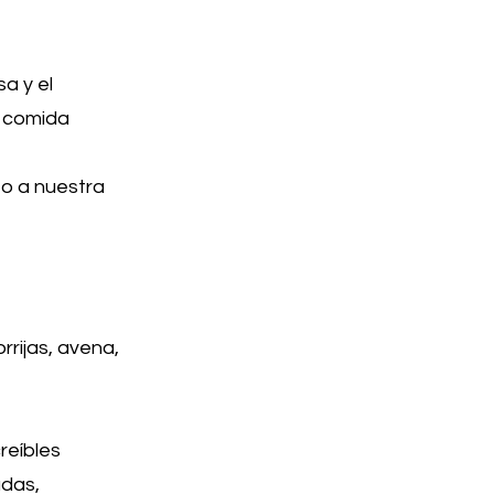
a y el
e comida
to a nuestra
rrijas, avena,
reíbles
adas,