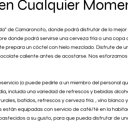
 en Cualquier Mome
da" de Camaroncito, donde podrá disfrutar de lo mejo
ibre donde podrá servirse una cerveza fría o una copa d
 te prepara un cóctel con hielo mezclado. Disfrute de 
chocolate caliente antes de acostarse. Nos esforzamos
oservicio (o puede pedirle a un miembro del personal qu
 día, incluida una variedad de refrescos y bebidas alco
urales, batidos, refrescos y cerveza fría. , vino blanco y 
están equipadas con servicio de café/té en la habitac
bastecidos a su gusto, para que pueda disfrutar de u