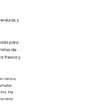
verduras y
pida para
omitas de
ta fresca y
en torno a
nvitados
tito. Por
una cena